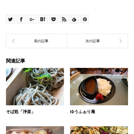
関連記事
そば処「浄楽」
ゆうふぉり庵