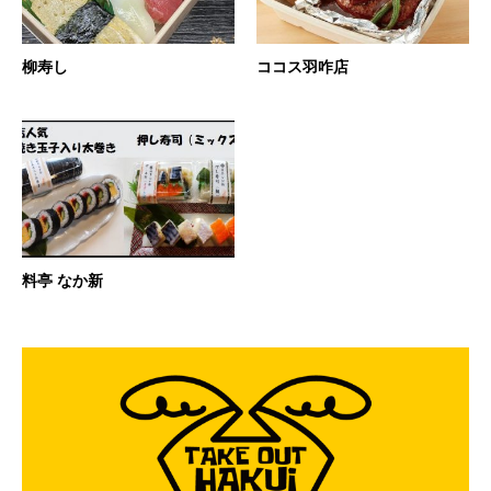
柳寿し
ココス羽咋店
料亭 なか新