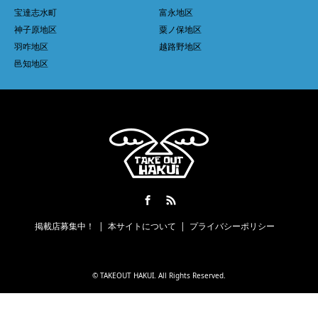
宝達志水町
富永地区
神子原地区
粟ノ保地区
羽咋地区
越路野地区
邑知地区
Facebook
RSS
掲載店募集中！
本サイトについて
プライバシーポリシー
©
TAKEOUT HAKUI
. All Rights Reserved.