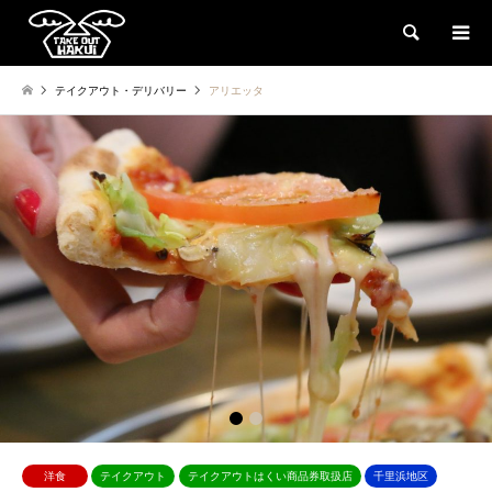
検索
テイクアウト・デリバリー
アリエッタ
1
2
洋食
テイクアウト
テイクアウトはくい商品券取扱店
千里浜地区